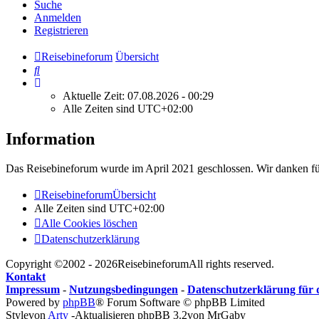
Suche
Anmelden
Registrieren
Reisebineforum
Übersicht
Suche
Aktuelle Zeit: 07.08.2026 - 00:29
Alle Zeiten sind
UTC+02:00
Information
Das Reisebineforum wurde im April 2021 geschlossen. Wir danken für
Reisebineforum
Übersicht
Alle Zeiten sind
UTC+02:00
Alle Cookies löschen
Datenschutzerklärung
Copyright ©2002 - 2026ReisebineforumAll rights reserved.
Kontakt
Impressum
-
Nutzungsbedingungen
-
Datenschutzerklärung für
Powered by
phpBB
® Forum Software © phpBB Limited
Stylevon
Arty
-Aktualisieren phpBB 3.2von MrGaby