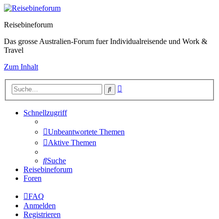
Reisebineforum
Das grosse Australien-Forum fuer Individualreisende und Work &
Travel
Zum Inhalt
Erweiterte
Suche
Suche
Schnellzugriff
Unbeantwortete Themen
Aktive Themen
Suche
Reisebineforum
Foren
FAQ
Anmelden
Registrieren