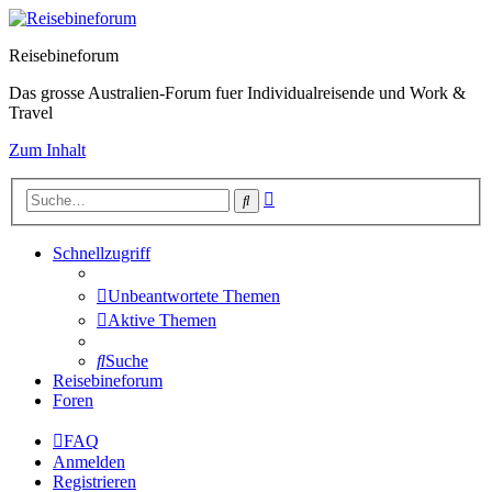
Reisebineforum
Das grosse Australien-Forum fuer Individualreisende und Work &
Travel
Zum Inhalt
Erweiterte
Suche
Suche
Schnellzugriff
Unbeantwortete Themen
Aktive Themen
Suche
Reisebineforum
Foren
FAQ
Anmelden
Registrieren